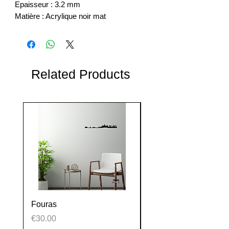
Epaisseur : 3.2 mm
Matière : Acrylique noir mat
Related Products
Fouras
La Tranche sur mer
Price
Price
€30.00
€30.00