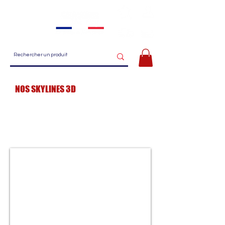
Menu
NOS SKYLINES 3D
Fabriquez votre skyline en bois ! Avec nos skylines
3D vous avez la possibilité de placer les monuments
de votre ville dans l'ordre que vous souhaitez !