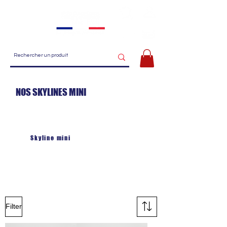
Menu
NOS SKYLINES MINI
Skyline
Skyline bois
Skyline mini
Skyline XL
La skyline est en résine acrylique recyclée. Elle représente
les monuments de votre ville en détail et permet d'embellir
vos murs. A poser, à coller ou à aimanter !
Elle mesure 25 cm de long pour 3.5 cm de haut maximum.
Filter