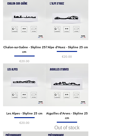
Chalon-sur-Saône - Skyline 25
l’Alpe d’Huez - Skyline 25 cm
cm
Price
€20.00
Price
€20.00
Les Alpes - Skyline 25 cm
Aiguilles d’Arves - Skyline 25
cm
Price
€20.00
Out of stock