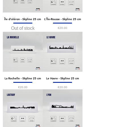
Île d'oléron - Skyline 25 cm
L'Île-Rousse - Skyline 25 cm
Out of stock
Price
€20.00
La Rochelle - Skyline 25 cm
Le Havre - Skyline 25 cm
Price
Price
€20.00
€20.00