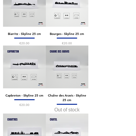
Biarritz - Skyline 25 cm
Bourges - Skyline 25 cm
Price
Price
€20.00
€20.00
Capbreton - Skyline 25 cm
Chaîne des Aravis - Skyline
25 cm
Price
€20.00
Out of stock