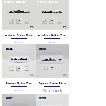
Amboise - Skyline 25 cm
Arcachon - Skyline 25 cm
Price
Price
€20.00
€20.00
Auxerre - Skyline 25 cm
Bayonne - Skyline 25 cm
Out of stock
Price
€20.00