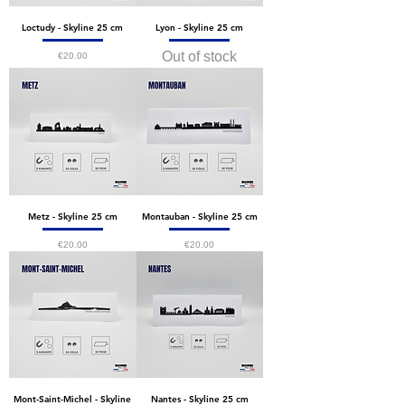
Loctudy - Skyline 25 cm
Lyon - Skyline 25 cm
Out of stock
Price
€20.00
Metz - Skyline 25 cm
Montauban - Skyline 25 cm
Price
Price
€20.00
€20.00
Mont-Saint-Michel - Skyline
Nantes - Skyline 25 cm