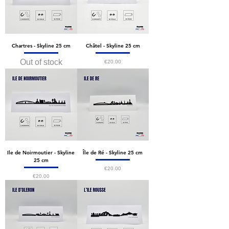
Chartres - Skyline 25 cm
Châtel - Skyline 25 cm
Out of stock
Price
€20.00
Ile de Noirmoutier - Skyline
Île de Ré - Skyline 25 cm
25 cm
Price
€20.00
Price
€20.00