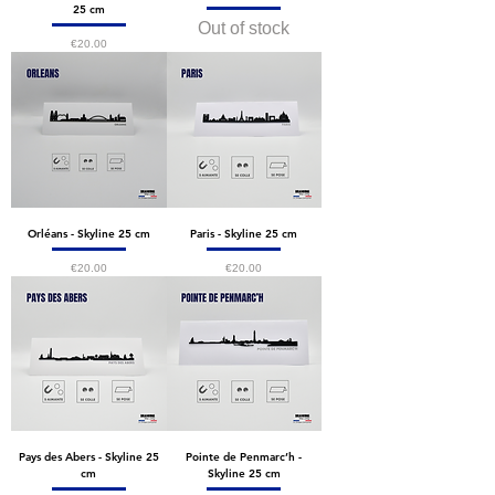
25 cm
Out of stock
Price
€20.00
Orléans - Skyline 25 cm
Paris - Skyline 25 cm
Price
Price
€20.00
€20.00
Pays des Abers - Skyline 25
Pointe de Penmarc’h -
cm
Skyline 25 cm