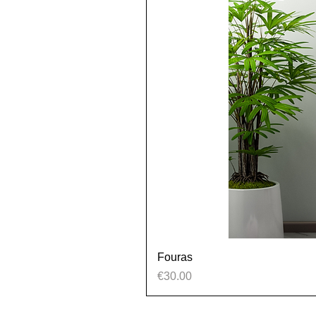
Fouras
Price
€30.00