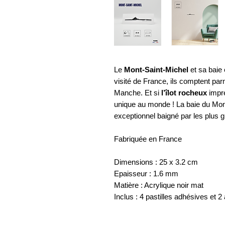
Le
Mont-Saint-Michel
et sa baie 
visité de France, ils comptent par
Manche. Et si
l’îlot rocheux
impre
unique au monde ! La baie du Mon
exceptionnel baigné par les plus
Fabriquée en France
Dimensions : 25 x 3.2 cm
Epaisseur : 1.6 mm
Matière : Acrylique noir mat
Inclus : 4 pastilles adhésives et 2