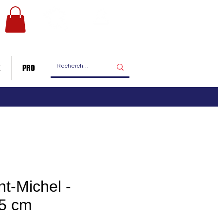
Les ateliers
Nous contacter
de fabrication
E
PRO
t-Michel -
25 cm